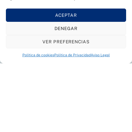
Alerta
Avisa en caso de que el cartucho esté vacío o cuando
ACEPTAR
algo no funcione correctamente.
DENEGAR
VER PREFERENCIAS
Conozca Wellisair
Back
To
Política de cookies
Política de Privacidad
Aviso Legal
Top